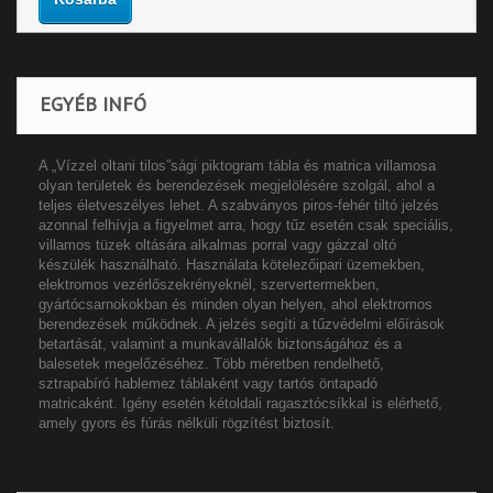
EGYÉB INFÓ
A „Vízzel oltani tilos”sági piktogram tábla és matrica villamosa
olyan területek és berendezések megjelölésére szolgál, ahol a
teljes életveszélyes lehet. A szabványos piros-fehér tiltó jelzés
azonnal felhívja a figyelmet arra, hogy tűz esetén csak speciális,
villamos tüzek oltására alkalmas porral vagy gázzal oltó
készülék használható. Használata kötelezőipari üzemekben,
elektromos vezérlőszekrényeknél, szervertermekben,
gyártócsarnokokban és minden olyan helyen, ahol elektromos
berendezések működnek. A jelzés segíti a tűzvédelmi előírások
betartását, valamint a munkavállalók biztonságához és a
balesetek megelőzéséhez. Több méretben rendelhető,
sztrapabíró hablemez táblaként vagy tartós öntapadó
matricaként. Igény esetén kétoldali ragasztócsíkkal is elérhető,
amely gyors és fúrás nélküli rögzítést biztosít.