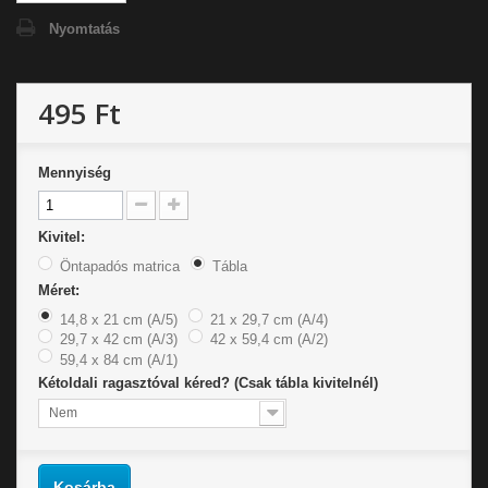
Nyomtatás
495 Ft
Mennyiség
Kivitel:
Öntapadós matrica
Tábla
Méret:
14,8 x 21 cm (A/5)
21 x 29,7 cm (A/4)
29,7 x 42 cm (A/3)
42 x 59,4 cm (A/2)
59,4 x 84 cm (A/1)
Kétoldali ragasztóval kéred? (Csak tábla kivitelnél)
Nem
Kosárba