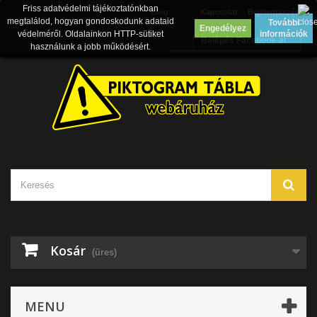
Friss adatvédelmi tájékoztatónkban
Blog
Kapcsolat
Bejelentkezés
megtalálod, hogyan gondoskodunk adataid
További
Engedélyez
védelméről. Oldalainkon HTTP-sütiket
információk
Belépés Facebook-al
használunk a jobb működésért.
Kosár
(üres)
MENU