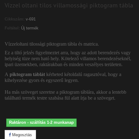
Vízzel oltani tilos villamossági piktogram tábla
Cikkszám:
v-691
Feltétel:
Új termék
Vízzeloltani tilossági piktogram tábla és matrica.
Ez a tiltó jelzés figyelmeztet arra, hogy az adott berendezés vagy
helyiség tüze nem ható hely. Kötelező villamos berendezéseknél,
ipari üzemekben, raktárakban és minden veszélyes területen.
A
piktogram táblát
kérheted kétoldalú ragasztóval, hogy a
kihelyezése gyors és egyszerű legyen.
Ha más szöveget szeretne a piktogram táblára, akkor a lentebb
található termék testre szabása fül alatt írja be a szöveget.
Raktáron - szállítás 1-2 munkanap
Megosztás