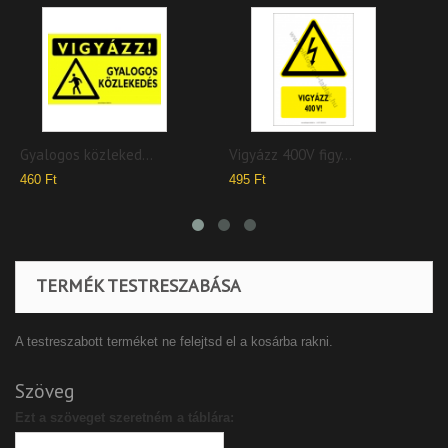
Vigyázz 400V figy...
400 V figyelmezte...
495 Ft
440 Ft
TERMÉK TESTRESZABÁSA
A testreszabott terméket ne felejtsd el a kosárba rakni.
Szöveg
Ezt a szöveget szeretném a táblára: