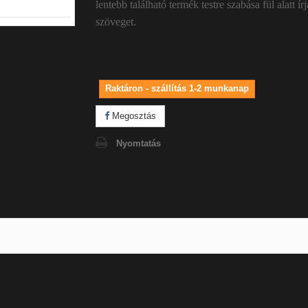
lentebb található termék testre szabása fül alatt ír
szöveget.
Raktáron - szállítás 1-2 munkanap
Megosztás
Nyomtatás