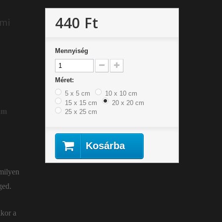
440 Ft
lmi
Mennyiség
Méret:
5 x 5 cm
10 x 10 cm
15 x 15 cm
20 x 20 cm
ram
25 x 25 cm
Kosárba
 milyen
ged.
kkor a