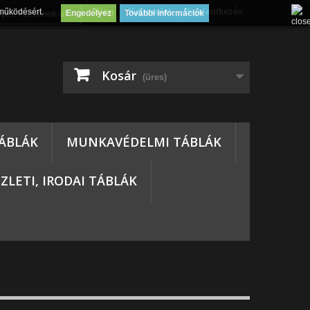
Blog
Kapcsolat
Bejelentkezés
működésért.
Engedélyez
További információk
épés Facebook-al
Kosár
(üres)
ÁBLÁK
MUNKAVÉDELMI TÁBLÁK
ZLETI, IRODAI TÁBLÁK