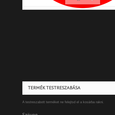
TERMÉK TESTRESZABÁSA
A testreszabott terméket ne felejtsd el a kosárba rakni.
Szöveg