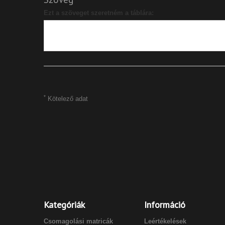
Ezt a szöveget szeretném a táblára:
*
Kötelező adat
Kategóriák
Információ
Csomagolási matricák
Leértékelések