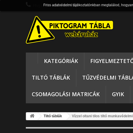
Friss adatvédelmi tájékoztatónkban megtalálod, hogya
Hívj most:
+36 1 430 0820
KATEGÓRIÁK
FIGYELMEZTET
TILTÓ TÁBLÁK
TŰZVÉDELMI TÁBL
CSOMAGOLÁSI MATRICÁK
GYIK
Tiltó táblák
Vízzel oltani tilos tiltó munkavédel