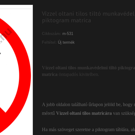
Vízzel oltani tilos tiltó munkavéde
piktogram matrica
Cikkszám:
m-531
Feltétel:
Új termék
Vízzel oltani tilos munkavédelmi tiltó piktog
matrica
öntapadós kivitelben.
A jobb oldalon található űrlapon jelöld be, hogy
méretű
Vízzel oltani tilos matricára
van szüksé
Ha más szöveget szeretne a piktogram táblára, a