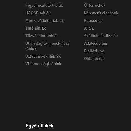
Figyelmeztető táblák
Új termékek
HACCP táblák
Népszerű eladások
Munkavédelmi táblák
Kapcsolat
Tiltó táblák
ÁFSZ
Tűzvédelmi táblák
Szállítás és fizetés
Utánvilágító menekülési
Adatvédelem
táblák
Elállási jog
Üzleti, irodai táblák
Oldaltérkép
Villamossági táblák
Egyéb linkek