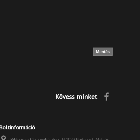
Mentés
Kövess minket
Boltinformáció
Piktogram tábla webáruház, H-1039 Budapest, Mátyás