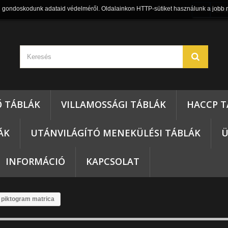
n gondoskodunk adataid védelméről. Oldalainkon HTTP-sütiket használunk a jobb 
Bel
Ő TÁBLÁK
VILLAMOSSÁGI TÁBLÁK
HACCP T
ÁK
UTÁNVILÁGÍTÓ MENEKÜLÉSI TÁBLÁK
Ü
INFORMÁCIÓ
KAPCSOLAT
mi piktogram matrica