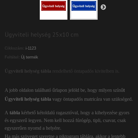
Ügyviteli helység 25x10 cm
Cikkszám:
i-1123
Feltétel:
Új termék
Ügyviteli helység tábla
rendelhető öntapadós kivitelben is.
A jobb oldalon található űrlapon jelöld be, hogy milyen színű
t
Ügyviteli helység tábla
vagy öntapadós matricára van szükséged.
A
tábla
kérhető kétoldalú ragasztóval, hogy a kihelyezése gyors
és egyszerű legyen. Nem kell hozzá fúrógép, tipli, csavar, csak
egyszerűen nyomd a helyére.
Ha más szöveget szeretne a piktogram táblára, akkor a lentebb