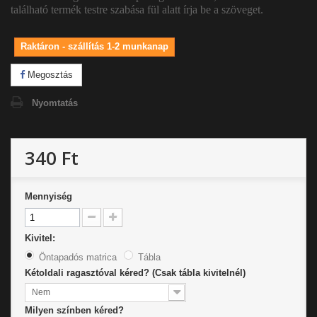
található termék testre szabása fül alatt írja be a szöveget.
Raktáron - szállítás 1-2 munkanap
Megosztás
Nyomtatás
340 Ft
Mennyiség
Kivitel:
Öntapadós matrica
Tábla
Kétoldali ragasztóval kéred? (Csak tábla kivitelnél)
Nem
Milyen színben kéred?