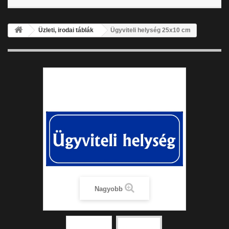
Üzleti, irodai táblák
Ügyviteli helység 25x10 cm
Nagyobb