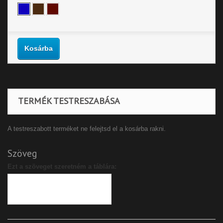
Kosárba
TERMÉK TESTRESZABÁSA
A testreszabott terméket ne felejtsd el a kosárba rakni.
Szöveg
Ezt a szöveget szeretném a táblára: