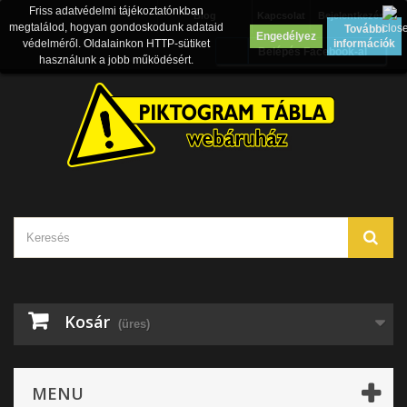
Friss adatvédelmi tájékoztatónkban
Blog
Kapcsolat
Bejelentkezés
megtalálod, hogyan gondoskodunk adataid
További
Engedélyez
védelméről. Oldalainkon HTTP-sütiket
információk
Belépés Facebook-al
használunk a jobb működésért.
Kosár
(üres)
MENU