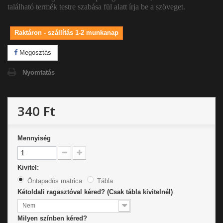
található termék testre szabása fül alatt írja be a szöveget.
Raktáron - szállítás 1-2 munkanap
Megosztás
Nyomtatás
340 Ft
Mennyiség
Kivitel:
Öntapadós matrica
Tábla
Kétoldali ragasztóval kéred? (Csak tábla kivitelnél)
Nem
Milyen színben kéred?