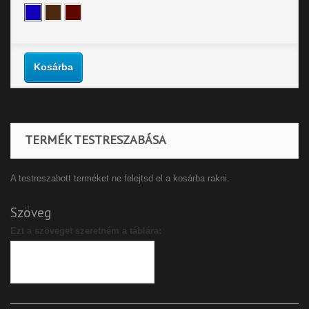
Kosárba
TERMÉK TESTRESZABÁSA
A testreszabott terméket ne felejtsd el a kosárba rakni.
Szöveg
Ezt a szöveget szeretném a táblára: