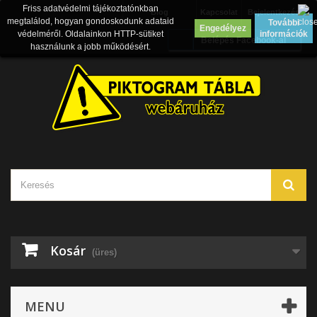
Friss adatvédelmi tájékoztatónkban
Blog
Kapcsolat
Bejelentkezés
megtalálod, hogyan gondoskodunk adataid
További
Engedélyez
védelméről. Oldalainkon HTTP-sütiket
információk
Belépés Facebook-al
használunk a jobb működésért.
Kosár
(üres)
MENU