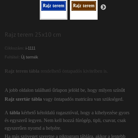
Rajz terem 25x10 cm
Cikkszám:
i-1111
Feltétel:
Új termék
Rajz terem tábla
rendelhető öntapadós kivitelben is.
A jobb oldalon található űrlapon jelöld be, hogy milyen színű
t
Rajz szertár tábla
vagy öntapadós matricára van szükséged.
A
tábla
kérhető kétoldalú ragasztóval, hogy a kihelyezése gyors
és egyszerű legyen. Nem kell hozzá fúrógép, tipli, csavar, csak
egyszerűen nyomd a helyére.
Ha más szöveget szeretne a piktogram táblára, akkor a lentebb