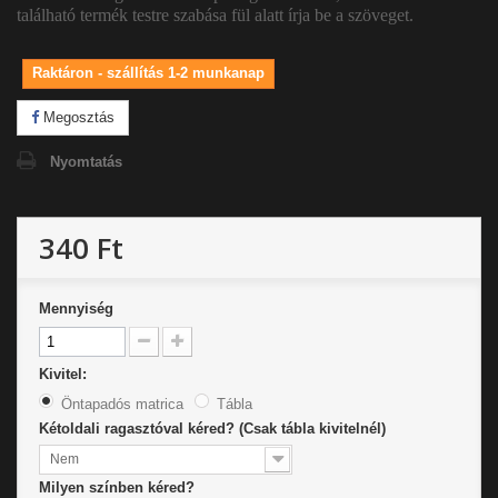
található termék testre szabása fül alatt írja be a szöveget.
Raktáron - szállítás 1-2 munkanap
Megosztás
Nyomtatás
340 Ft
Mennyiség
Kivitel:
Öntapadós matrica
Tábla
Kétoldali ragasztóval kéred? (Csak tábla kivitelnél)
Nem
Milyen színben kéred?