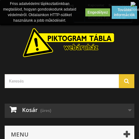
Friss adatvédelmi tájékoztatónkban
Blog
Kapcsolat
Bejelentkezés
megtalálod, hogyan gondoskodunk adataid
További
Engedélyez
védelméről. Oldalainkon HTTP-sütiket
információk
Belépés Facebook-al
használunk a jobb működésért.
Kosár
(üres)
MENU