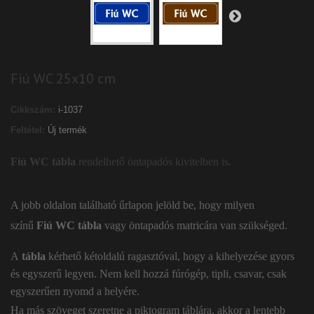
Fiú WC 25x10 cm
Cikkszám:
i-1037
Feltétel:
Új termék
Fiú WC tábla
rendelhető öntapadós kivitelben is.
A jobb oldalon található űrlapon jelöld be, hogy milyen
színű
Fiú WC tábla
vagy öntapadós matricára van szükséged.
A
tábla
kérhető kétoldalú ragasztóval, hogy a kihelyezése gyors
és egyszerű legyen. Nem kell hozzá fúrógép, tipli, csavar, csak
egyszerűen nyomd a helyére.
Ha más szöveget szeretne a piktogram táblára, akkor a lentebb