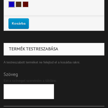
Kosárba
TERMÉK TESTRESZABÁSA
A testreszabott terméket ne felejtsd el a kosárba rakni.
Szöveg
Ezt a szöveget szeretném a táblára: