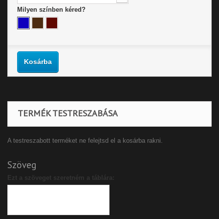
Milyen színben kéred?
Kosárba
TERMÉK TESTRESZABÁSA
A testreszabott terméket ne felejtsd el a kosárba rakni.
Szöveg
Ezt a szöveget szeretném a táblára: