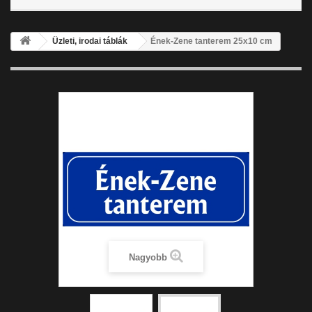
Üzleti, irodai táblák
Ének-Zene tanterem 25x10 cm
Nagyobb