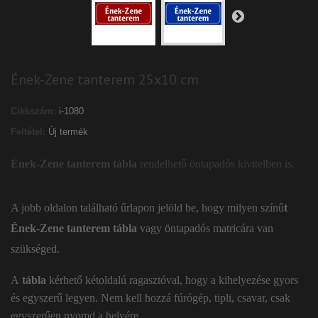
Ének-Zene tanterem 25x10 cm
Cikkszám:
i-1080
Feltétel:
Új termék
Ének-Zene tanterem tábla
rendelhető öntapadós kivitelben is.
A jobb oldalon található űrlapon jelöld be, hogy milyen színű
t
Ének-Zene tanterem tábla
vagy öntapadós matricára van
szükséged.
A
tábla
kérhető kétoldalú ragasztóval, hogy a kihelyezése gyors
és egyszerű legyen. Nem kell hozzá fúrógép, tipli, csavar, csak
egyszerűen nyomd a helyére.