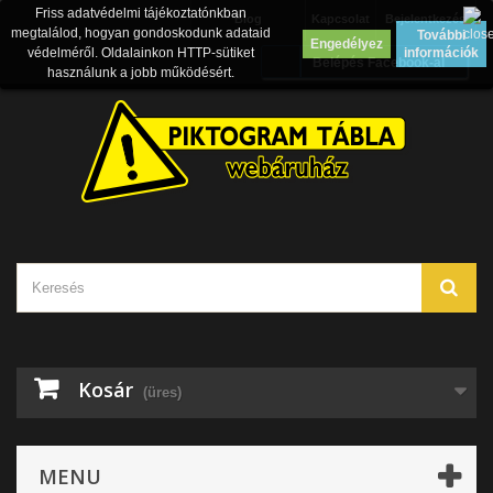
Friss adatvédelmi tájékoztatónkban
Blog
Kapcsolat
Bejelentkezés
megtalálod, hogyan gondoskodunk adataid
További
Engedélyez
védelméről. Oldalainkon HTTP-sütiket
információk
Belépés Facebook-al
használunk a jobb működésért.
Kosár
(üres)
MENU