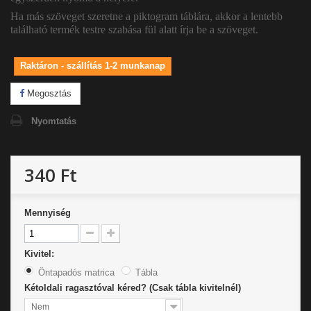
Ha más szöveget szeretne a piktogram táblára, akkor a lentebb
található termék testre szabása fül alatt írja be a szöveget.
Raktáron - szállítás 1-2 munkanap
Megosztás
Nyomtatás
340 Ft
Mennyiség
Kivitel:
Öntapadós matrica
Tábla
Kétoldali ragasztóval kéred? (Csak tábla kivitelnél)
Nem