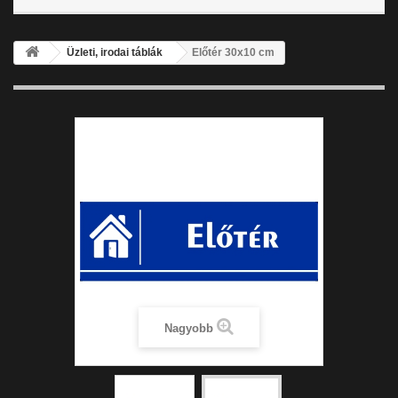
Üzleti, irodai táblák
Előtér 30x10 cm
Nagyobb