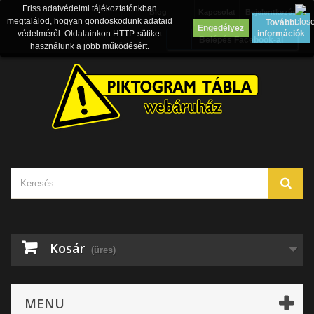
Friss adatvédelmi tájékoztatónkban
Blog
Kapcsolat
Bejelentkezés
megtalálod, hogyan gondoskodunk adataid
További
Engedélyez
védelméről. Oldalainkon HTTP-sütiket
információk
Belépés Facebook-al
használunk a jobb működésért.
Kosár
(üres)
MENU