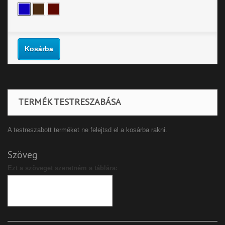
Kosárba
TERMÉK TESTRESZABÁSA
A testreszabott terméket ne felejtsd el a kosárba rakni.
Szöveg
Ezt a szöveget szeretném a táblára: