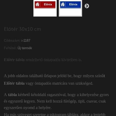
Előtér 30x10 cm
Cikkszám:
i-1187
Feltétel:
Új termék
Előtér tábla
rendelhető öntapadós kivitelben is.
A jobb oldalon található űrlapon jelöld be, hogy milyen színű
t
Előtér tábla
vagy öntapadós matricára van szükséged.
A
tábla
kérhető kétoldalú ragasztóval, hogy a kihelyezése gyors
és egyszerű legyen. Nem kell hozzá fúrógép, tipli, csavar, csak
egyszerűen nyomd a helyére.
Ha más szöveget szeretne a piktogram táblára, akkor a lentebb