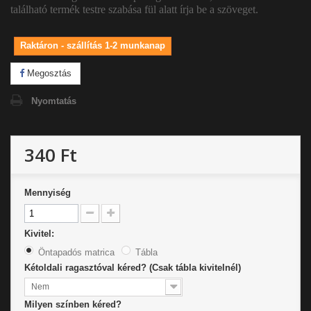
található termék testre szabása fül alatt írja be a szöveget.
Raktáron - szállítás 1-2 munkanap
Megosztás
Nyomtatás
340 Ft
Mennyiség
Kivitel:
Öntapadós matrica
Tábla
Kétoldali ragasztóval kéred? (Csak tábla kivitelnél)
Nem
Milyen színben kéred?