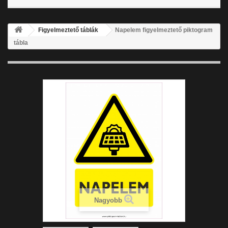
Figyelmeztető táblák
Napelem figyelmeztető piktogram
tábla
Nagyobb