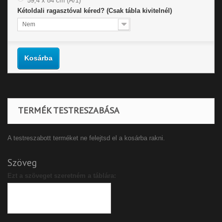
59,4 x 84 cm (A/1)
Kétoldali ragasztóval kéred? (Csak tábla kivitelnél)
Nem
Kosárba
TERMÉK TESTRESZABÁSA
A testreszabott terméket ne felejtsd el a kosárba rakni.
Szöveg
Ezt a szöveget szeretném a táblára: