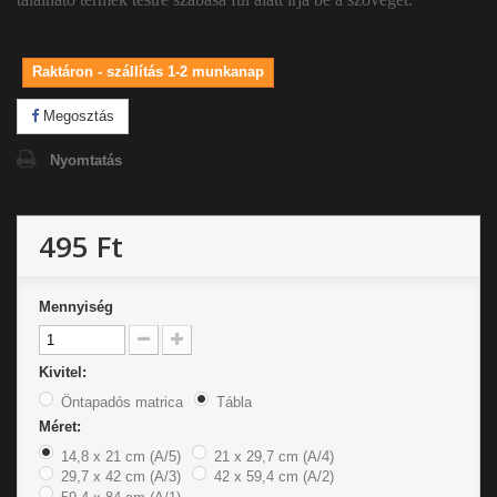
Raktáron - szállítás 1-2 munkanap
Megosztás
Nyomtatás
495 Ft
Mennyiség
Kivitel:
Öntapadós matrica
Tábla
Méret:
14,8 x 21 cm (A/5)
21 x 29,7 cm (A/4)
29,7 x 42 cm (A/3)
42 x 59,4 cm (A/2)