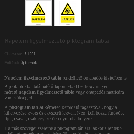
Napelem figyelmeztető piktogram tábla
Cikkszám:
f-1251
Feltétel:
Új termék
Napelem figyelmeztető tábla
rendelhető öntapadós kivitelben is.
A jobb oldalon található űrlapon jelöld be, hogy milyen
méretű
napelem
figyelmeztető tábla
vagy öntapadós matricára
van szükséged.
A
piktogram táblát
kérheted kétoldalú ragasztóval, hogy a
kihelyezése gyors és egyszerű legyen. Nem kell hozzá fúrógép,
tipli, csavar, csak egyszerűen nyomd a helyére.
Ha más szöveget szeretne a piktogram táblára, akkor a lentebb
található termék testre szabása fül alatt írja be a szöveget.