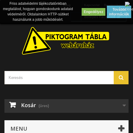
Friss adatvédelmi tájékoztatónkban
Blog
Kapcsolat
Bejelentkezés
megtalálod, hogyan gondoskodunk adataid
További
Engedélyez
védelméről. Oldalainkon HTTP-sütiket
információk
Belépés Facebook-al
használunk a jobb működésért.
Kosár
(üres)
MENU