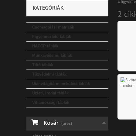
a
figyelme
KATEGÓRIÁK
2 cik
Csomagolási matricák
Figyelmeztető táblák
HACCP táblák
Munkavédelmi táblák
Tiltó táblák
Tűzvédelmi táblák
Utánvilágító menekülési táblák
Üzleti, irodai táblák
Villamossági táblák
Kosár
(üres)