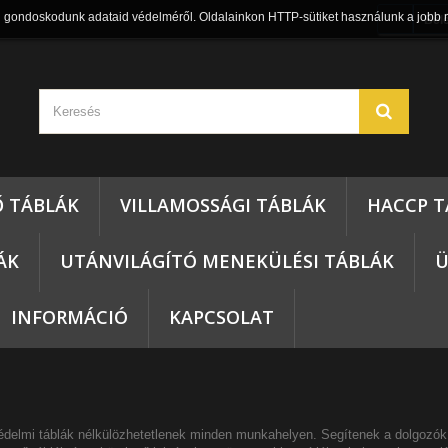
n gondoskodunk adataid védelméről. Oldalainkon HTTP-sütiket használunk a jobb 
Bel
Ő TÁBLÁK
VILLAMOSSÁGI TÁBLÁK
HACCP T
ÁK
UTÁNVILÁGÍTÓ MENEKÜLÉSI TÁBLÁK
Ü
INFORMÁCIÓ
KAPCSOLAT
delmi táblák
nélkülözhetetlenek minden munkahelyen. Segítenek a dolgozók