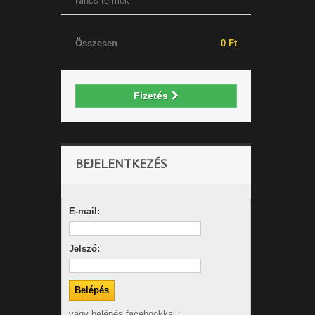
Nincs termék
Összesen
0 Ft
Fizetés
BEJELENTKEZÉS
E-mail:
Jelszó:
vagy belépés facebookkal :