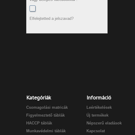
Elfelejtetted a jelszavad?
Kategóriák
Információ
Csomagolási matricák
Leértékelések
Figyelmeztető táblák
Új termékek
HACCP táblák
Népszerű eladások
Munkavédelmi táblák
Kapcsolat