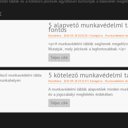
ztető táblák
és a kötelező jelzések együttesen biztosítják a balesetek megel
k
5 alapvető munkavédelmi 
fontos
Közzétéve : 2026-03-28 10:42:31 | Kategória :
Munkavédelem és
<p>A munkavédelmi táblák segítenek megelőzni 
Mutatjuk, mely jelzések a legfontosabbak.</p>
Teljes cikk
5 kötelező munkavédelmi 
Közzétéve : 2025-09-28 19:21:47 | Kategória :
Munkavédelem és 
A munkavédelmi táblák alapvetőek minden munka
és a jogszabályi megfelelés érdekében.
Teljes cikk