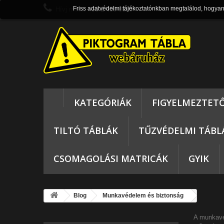
Friss adatvédelmi tájékoztatónkban megtalálod, hogya
Hívj most:
+36 1 430 0820
KATEGÓRIÁK
FIGYELMEZTET
TILTÓ TÁBLÁK
TŰZVÉDELMI TÁBL
CSOMAGOLÁSI MATRICÁK
GYIK
Blog
Munkavédelem és biztonság
A
munkavé