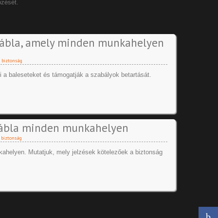
őzését.
tábla, amely minden munkahelyen
 biztonság
a baleseteket és támogatják a szabályok betartását.
tábla minden munkahelyen
biztonság
helyen. Mutatjuk, mely jelzések kötelezőek a biztonság