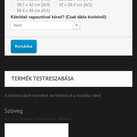
29,7 x 42 cm (A/3)
42 x 59,4 cm (A/2)
59,4 x 84 cm (A/1)
Kétoldali ragasztóval kéred? (Csak tábla kivitelnél)
Nem
Kosárba
TERMÉK TESTRESZABÁSA
A testreszabott terméket ne felejtsd el a kosárba rakni.
Szöveg
Ezt a szöveget szeretném a táblára: