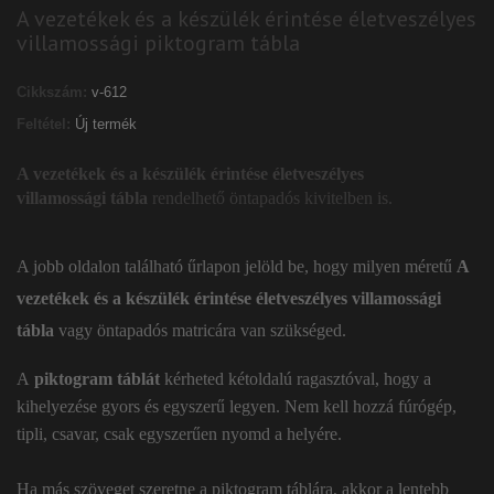
A vezetékek és a készülék érintése életveszélyes
villamossági piktogram tábla
Cikkszám:
v-612
Feltétel:
Új termék
A vezetékek és a készülék érintése életveszélyes
villamossági tábla
rendelhető öntapadós kivitelben is.
A jobb oldalon található űrlapon jelöld be, hogy milyen méretű
A
vezetékek és a készülék érintése életveszélyes villamossági
tábla
vagy öntapadós matricára van szükséged.
A
piktogram táblát
kérheted kétoldalú ragasztóval, hogy a
kihelyezése gyors és egyszerű legyen. Nem kell hozzá fúrógép,
tipli, csavar, csak egyszerűen nyomd a helyére.
Ha más szöveget szeretne a piktogram táblára, akkor a lentebb