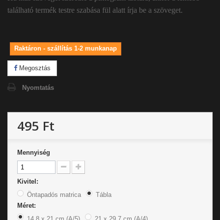
található termék testre szabása fül alatt írja be a szöveget.
Raktáron - szállítás 1-2 munkanap
Megosztás
Nyomtatás
495 Ft
Mennyiség
Kivitel:
Öntapadós matrica
Tábla
Méret:
14,8 x 21 cm (A/5)
21 x 29,7 cm (A/4)