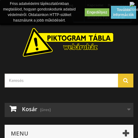
Friss adatvédelmi tájékoztatónkban
Blog
Kapcsolat
Bejelentkezés
megtalálod, hogyan gondoskodunk adataid
További
Engedélyez
védelméről. Oldalainkon HTTP-sütiket
információk
Belépés Facebook-al
használunk a jobb működésért.
Kosár
(üres)
MENU