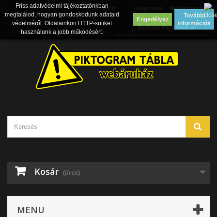
Friss adatvédelmi tájékoztatónkban
Blog
Kapcsolat
Bejelentkezés
megtalálod, hogyan gondoskodunk adataid
További
Engedélyez
védelméről. Oldalainkon HTTP-sütiket
információk
Belépés Facebook-al
használunk a jobb működésért.
Kosár
(üres)
MENU