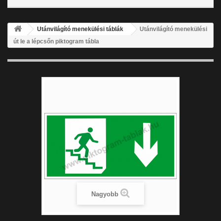
Utánvilágító menekülési táblák
Utánvilágító menekülési
út le a lépcsőn piktogram tábla
Nagyobb