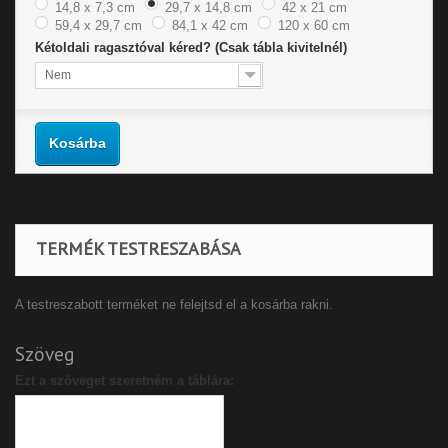
14,8 x 7,3 cm
29,7 x 14,8 cm
42 x 21 cm
59,4 x 29,7 cm
84,1 x 42 cm
120 x 60 cm
Kétoldali ragasztóval kéred? (Csak tábla kivitelnél)
Nem
Kosárba
TERMÉK TESTRESZABÁSA
A testreszabott terméket ne felejtsd el a kosárba rakni.
Szöveg
Ezt a szöveget szeretném a táblára: