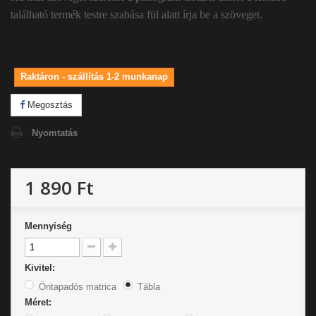
található termék testre szabása fül alatt írja be a szöveget.
Raktáron - szállítás 1-2 munkanap
Megosztás
Nyomtatás
1 890 Ft
Mennyiség
Kivitel:
Öntapadós matrica
Tábla
Méret: