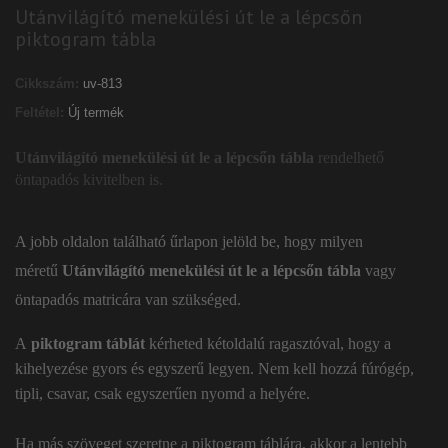
Utánvilágító menekülési út le a lépcsőn
piktogram tábla
Cikkszám:
uv-813
Feltétel:
Új termék
Utánvilágító menekülési út le a lépcsőn tábla
rendelhető
öntapadós kivitelben is.
A jobb oldalon található űrlapon jelöld be, hogy milyen
méretű
Utánvilágító menekülési út le a lépcsőn tábla
vagy
öntapadós matricára van szükséged.
A
piktogram táblát
kérheted kétoldalú ragasztóval, hogy a
kihelyezése gyors és egyszerű legyen. Nem kell hozzá fúrógép,
tipli, csavar, csak egyszerűen nyomd a helyére.
Ha más szöveget szeretne a piktogram táblára, akkor a lentebb