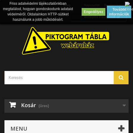
Friss adatvédelmi tájékoztatónkban
Blog
Kapcsolat
Bejelentkezés
megtalálod, hogyan gondoskodunk adataid
További
Engedélyez
védelméről. Oldalainkon HTTP-sütiket
információk
Belépés Facebook-al
használunk a jobb működésért.
Kosár
(üres)
MENU