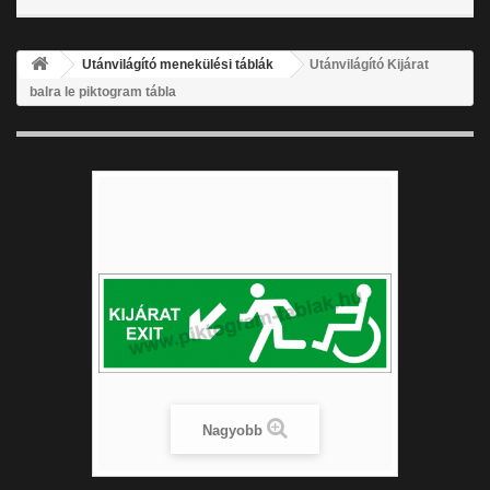
Utánvilágító menekülési táblák
Utánvilágító Kijárat
balra le piktogram tábla
Nagyobb