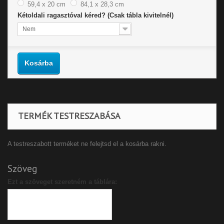
59,4 x 20 cm
84,1 x 28,3 cm
Kétoldali ragasztóval kéred? (Csak tábla kivitelnél)
Nem
Kosárba
TERMÉK TESTRESZABÁSA
A testreszabott terméket ne felejtsd el a kosárba rakni.
Szöveg
Ezt a szöveget szeretném a táblára: