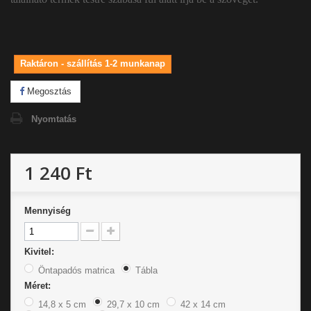
Raktáron - szállítás 1-2 munkanap
Megosztás
Nyomtatás
1 240 Ft
Mennyiség
Kivitel:
Öntapadós matrica
Tábla
Méret:
14,8 x 5 cm
29,7 x 10 cm
42 x 14 cm