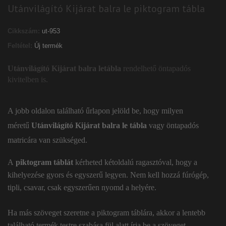
Utánvilágító Kijárat balra le piktogram tábla
Cikkszám:
ut-953
Feltétel:
Új termék
Utánvilágító Kijárat balra letábla
rendelhető öntapadós
kivitelben is.
A jobb oldalon található űrlapon jelöld be, hogy milyen
méretű
Utánvilágító Kijárat balra le tábla
vagy öntapadós
matricára van szükséged.
A
piktogram táblát
kérheted kétoldalú ragasztóval, hogy a
kihelyezése gyors és egyszerű legyen. Nem kell hozzá fúrógép,
tipli, csavar, csak egyszerűen nyomd a helyére.
Ha más szöveget szeretne a piktogram táblára, akkor a lentebb
található termék testre szabása fül alatt írja be a szöveget.