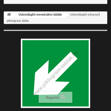
Utánvilágító menekülési táblák
Utánvilágító iránynyíl
piktogram tábla
Nagyobb