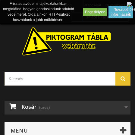
Friss adatvédelmi tájékoztatónkban
Blog
Kapcsolat
Bejelentkezés
megtalálod, hogyan gondoskodunk adataid
További
Engedélyez
védelméről. Oldalainkon HTTP-sütiket
információk
Belépés Facebook-al
használunk a jobb működésért.
Kosár
(üres)
MENU