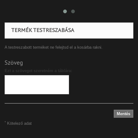
TERMÉK TESTRESZABÁSA
A testreszabott terméket ne felejtsd el a kosárba rakni.
Szöveg
Ezt a szöveget szeretném a táblára:
Mentés
*
Kötelező adat