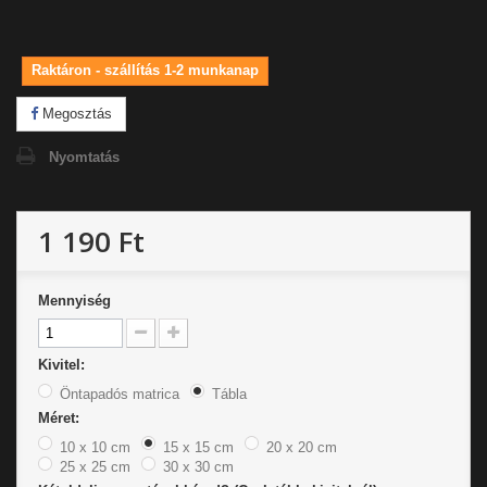
Raktáron - szállítás 1-2 munkanap
Megosztás
Nyomtatás
1 190 Ft
Mennyiség
Kivitel:
Öntapadós matrica
Tábla
Méret:
10 x 10 cm
15 x 15 cm
20 x 20 cm
25 x 25 cm
30 x 30 cm