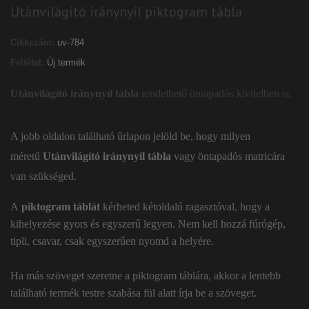
Utánvilágító iránynyíl piktogram tábla
Cikkszám:
uv-784
Feltétel:
Új termék
Utánvilágító iránynyíl tábla
rendelhető öntapadós kivitelben is.
A jobb oldalon található űrlapon jelöld be, hogy milyen
méretű
Utánvilágító iránynyíl tábla
vagy öntapadós matricára
van szükséged.
A
piktogram táblát
kérheted kétoldalú ragasztóval, hogy a
kihelyezése gyors és egyszerű legyen. Nem kell hozzá fúrógép,
tipli, csavar, csak egyszerűen nyomd a helyére.
Ha más szöveget szeretne a piktogram táblára, akkor a lentebb
található termék testre szabása fül alatt írja be a szöveget.