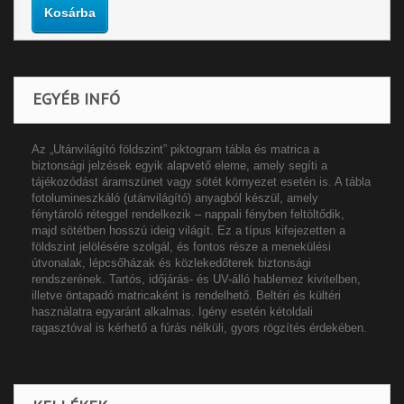
Kosárba
EGYÉB INFÓ
Az „Utánvilágító földszint” piktogram tábla és matrica a
biztonsági jelzések egyik alapvető eleme, amely segíti a
tájékozódást áramszünet vagy sötét környezet esetén is. A tábla
fotolumineszkáló (utánvilágító) anyagból készül, amely
fénytároló réteggel rendelkezik – nappali fényben feltöltődik,
majd sötétben hosszú ideig világít. Ez a típus kifejezetten a
földszint jelölésére szolgál, és fontos része a menekülési
útvonalak, lépcsőházak és közlekedőterek biztonsági
rendszerének. Tartós, időjárás- és UV-álló hablemez kivitelben,
illetve öntapadó matricaként is rendelhető. Beltéri és kültéri
használatra egyaránt alkalmas. Igény esetén kétoldali
ragasztóval is kérhető a fúrás nélküli, gyors rögzítés érdekében.