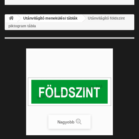
Utánvilágító menekülési táblák
Utánvilágító földszint
piktogram tábla
Nagyobb