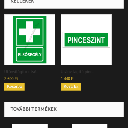
KELLÉKEK
Utánvilágító első...
Utánvilágító pinc...
2 690 Ft
1 440 Ft
Kosárba
Kosárba
TOVÁBBI TERMÉKEK