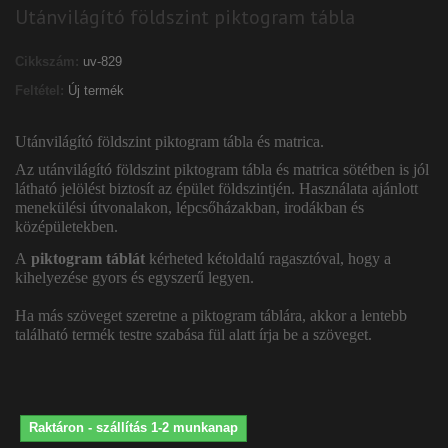
Utánvilágító földszint piktogram tábla
Cikkszám:
uv-829
Feltétel:
Új termék
Utánvilágító földszint piktogram tábla és matrica.
Az utánvilágító földszint piktogram tábla és matrica sötétben is jól
látható jelölést biztosít az épület földszintjén. Használata ajánlott
menekülési útvonalakon, lépcsőházakban, irodákban és
középületekben.
A
piktogram táblát
kérheted kétoldalú ragasztóval, hogy a
kihelyezése gyors és egyszerű legyen.
Ha más szöveget szeretne a piktogram táblára, akkor a lentebb
található termék testre szabása fül alatt írja be a szöveget.
Raktáron - szállítás 1-2 munkanap