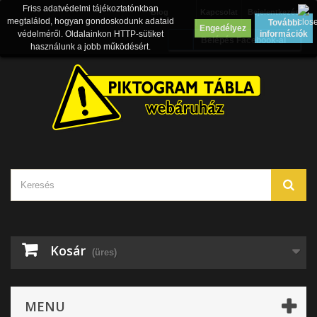
Friss adatvédelmi tájékoztatónkban
Blog
Kapcsolat
Bejelentkezés
megtalálod, hogyan gondoskodunk adataid
További
Engedélyez
védelméről. Oldalainkon HTTP-sütiket
információk
Belépés Facebook-al
használunk a jobb működésért.
Kosár
(üres)
MENU