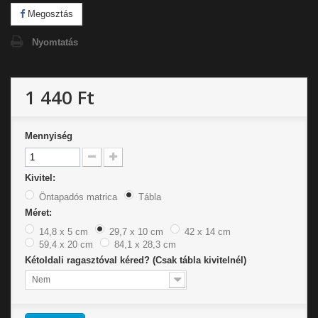
Megosztás
Nyomtatás
1 440 Ft
Mennyiség
Kivitel:
Öntapadós matrica
Tábla
Méret:
14,8 x 5 cm
29,7 x 10 cm
42 x 14 cm
59,4 x 20 cm
84,1 x 28,3 cm
Kétoldali ragasztóval kéred? (Csak tábla kivitelnél)
Nem