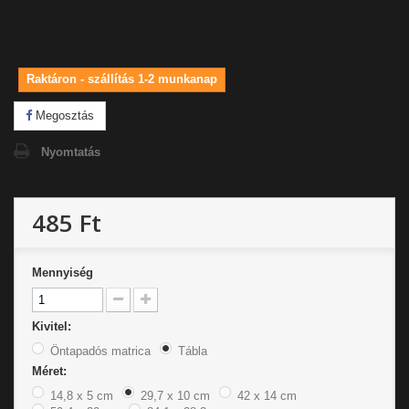
Raktáron - szállítás 1-2 munkanap
Megosztás
Nyomtatás
485 Ft
Mennyiség
Kivitel:
Öntapadós matrica
Tábla
Méret:
14,8 x 5 cm
29,7 x 10 cm
42 x 14 cm