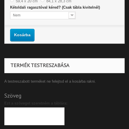
59,4 x 20 cm
84,1 x 28,3 cm
Kétoldali ragasztóval kéred? (Csak tábla kivitelnél)
Nem
Kosárba
TERMÉK TESTRESZABÁSA
A testreszabott terméket ne felejtsd el a kosárba rakni.
Szöveg
Ezt a szöveget szeretném a táblára: