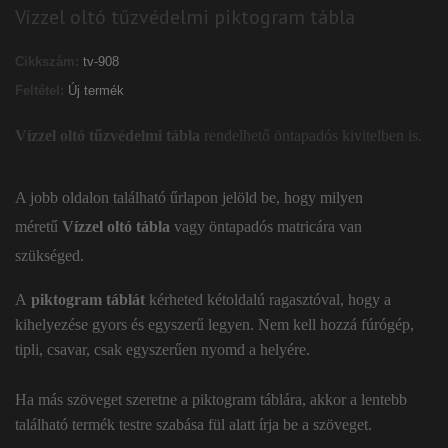
Vízzel oltó tűzvédelmi piktogram tábla
Cikkszám:
tv-908
Feltétel:
Új termék
Vízzel oltó tűzvédelmi tábla
rendelhető öntapadós kivitelben is.
A jobb oldalon található űrlapon jelöld be, hogy milyen
méretű
Vízzel oltó tábla
vagy öntapadós matricára van
szükséged.
A
piktogram táblát
kérheted kétoldalú ragasztóval, hogy a
kihelyezése gyors és egyszerű legyen. Nem kell hozzá fúrógép,
tipli, csavar, csak egyszerűen nyomd a helyére.
Ha más szöveget szeretne a piktogram táblára, akkor a lentebb
található termék testre szabása fül alatt írja be a szöveget.