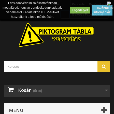
Friss adatvédelmi tájékoztatónkban
Blog
Kapcsolat
Bejelentkezés
megtalálod, hogyan gondoskodunk adataid
További
Engedélyez
védelméről. Oldalainkon HTTP-sütiket
információk
Belépés Facebook-al
használunk a jobb működésért.
Kosár
(üres)
MENU