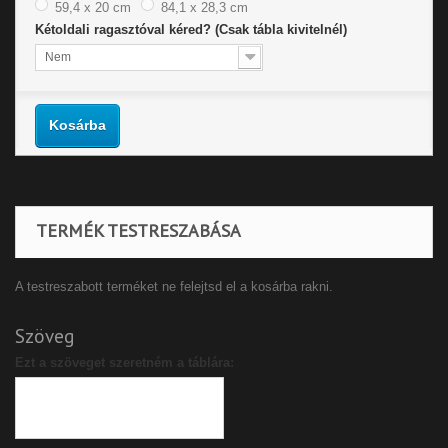
59,4 x 20 cm
84,1 x 28,3 cm
Kétoldali ragasztóval kéred? (Csak tábla kivitelnél)
Nem
Kosárba
TERMÉK TESTRESZABÁSA
A testreszabott terméket ne felejtsd el a kosárba rakni.
Szöveg
Ezt a szöveget szeretném a táblára: