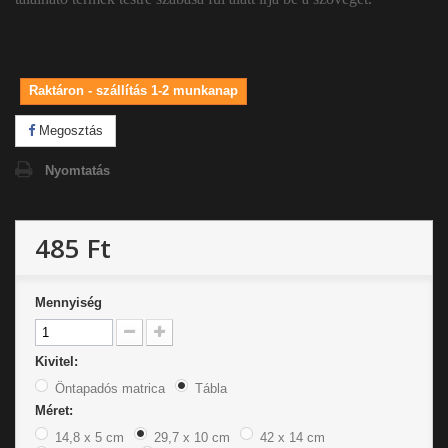
Raktáron - szállítás 1-2 munkanap
Megosztás
Nyomtatás
485 Ft
Mennyiség
Kivitel:
Öntapadós matrica
Tábla
Méret:
14,8 x 5 cm
29,7 x 10 cm
42 x 14 cm