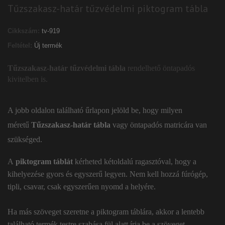
Tűzszakasz-határ tűzvédelmi piktogram tábla
Cikkszám:
tv-919
Feltétel:
Új termék
Tűzszakasz-határ tűzvédelmi tábla
rendelhető öntapadós
kivitelben is.
A jobb oldalon található űrlapon jelöld be, hogy milyen
méretű
Tűzszakasz-határ tábla
vagy öntapadós matricára van
szükséged.
A
piktogram táblát
kérheted kétoldalú ragasztóval, hogy a
kihelyezése gyors és egyszerű legyen. Nem kell hozzá fúrógép,
tipli, csavar, csak egyszerűen nyomd a helyére.
Ha más szöveget szeretne a piktogram táblára, akkor a lentebb
található termék testre szabása fül alatt írja be a szöveget.