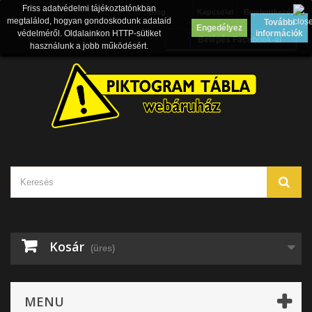
Friss adatvédelmi tájékoztatónkban
Blog
Kapcsolat
Bejelentkezés
megtalálod, hogyan gondoskodunk adataid
További
Engedélyez
védelméről. Oldalainkon HTTP-sütiket
információk
Belépés Facebook-al
használunk a jobb működésért.
Kosár
(üres)
MENU