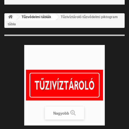
Tűzvédelmi táblák
Tűzivíztároló tűzvédelmi piktogram
tábla
Nagyobb