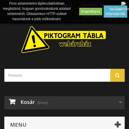
Friss adatvédelmi tájékoztatónkban
Blog
Kapcsolat
Bejelentkezés
megtalálod, hogyan gondoskodunk adataid
További
Engedélyez
védelméről. Oldalainkon HTTP-sütiket
információk
Belépés Facebook-al
használunk a jobb működésért.
Kosár
(üres)
MENU