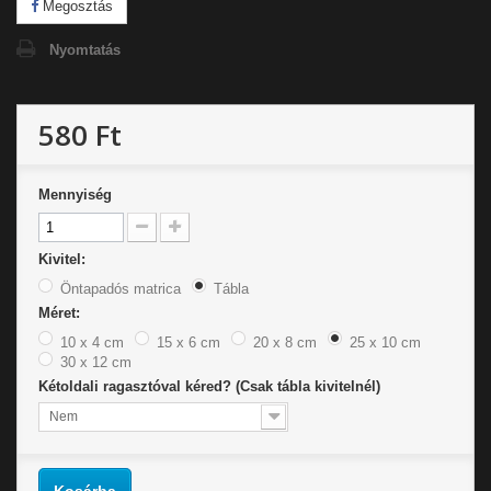
Megosztás
Nyomtatás
580 Ft
Mennyiség
Kivitel:
Öntapadós matrica
Tábla
Méret:
10 x 4 cm
15 x 6 cm
20 x 8 cm
25 x 10 cm
30 x 12 cm
Kétoldali ragasztóval kéred? (Csak tábla kivitelnél)
Nem
Kosárba