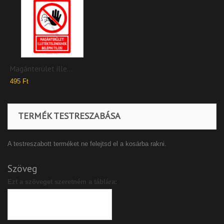
Magánterület ille...
495 Ft
TERMÉK TESTRESZABÁSA
A testreszabott terméket ne felejtsd el a kosárba rakni.
Szöveg
Ezt a szöveget szeretném a táblára: