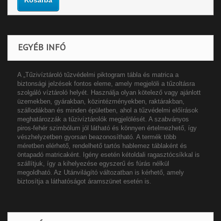
EGYÉB INFÓ
A „Tűzivíztároló tűzvédelmi piktogram tábla és matrica a
biztonsági jelzések fontos eleme, amely megjelöli a tűzoltásra
szolgáló víztároló helyét. Használja olyan kötelező vagy ajánlott
üzemekben, gyárakban, közintézményekben, raktárakban,
szállodákban és minden épületben, ahol a tűzvédelmi előírások
meghatározzák a tűzivíztárolók megjelölését. A szabványos
piros-fehér szimbólum jól látható és könnyen értelmezhető, így
vészhelyzetben gyorsan beazonosítható. A termék több
méretben elérhető, rendelhető tartós hablemez táblaként és
öntapadó matricaként. Igény esetén kétoldali ragasztócsíkkal is
szállítjuk, így a kihelyezése egyszerű és fúrás nélkül
megoldható. Az Utánvilágító változatban is kérhető, amely
biztosítja a láthatóságot áramszünet esetén is.