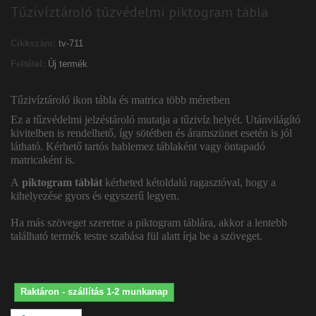
Tűzivíztároló tűzvédelmi piktogram tábla
Cikkszám:
tv-711
Feltétel:
Új termék
Tűzivíztároló ikon tábla és matrica több méretben
Ez a tűzvédelmi jelzéstároló mutatja a tűzivíz helyét. Utánvilágító
kivitelben is rendelhető, így sötétben és áramszünet esetén is jól
látható. Kérhető tartós hablemez táblaként vagy öntapadó
matricaként is.
A
piktogram táblát
kérheted kétoldalú ragasztóval, hogy a
kihelyezése gyors és egyszerű legyen.
Ha más szöveget szeretne a piktogram táblára, akkor a lentebb
található termék testre szabása fül alatt írja be a szöveget.
Raktáron - szállítás 1-2 munkanap