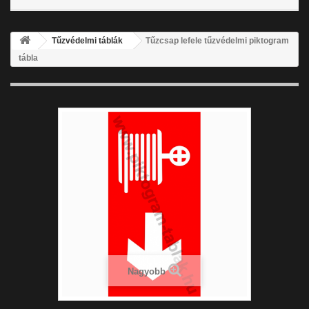
Tűzvédelmi táblák
Tűzcsap lefele tűzvédelmi piktogram
tábla
Nagyobb