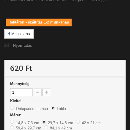
Raktáron - szállítás 1-2 munkanap
Megosztás
Nyomtatás
620 Ft
Mennyiség
Kivitel:
Öntapadós matrica
Tábla
Méret:
14,8 x 7,3 cm
29,7 x 14,8 cm
42 x 21 cm
59,4 x 29,7 cm
84,1 x 42 cm