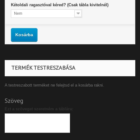
Kétoldali ragasztóval kéred? (Csak tábla kivitelnél)
Nem
Kosárba
TERMÉK TESTRESZABÁSA
A testreszabott terméket ne felejtsd el a kosárba rakni.
Szöveg
Ezt a szöveget szeretném a táblára: