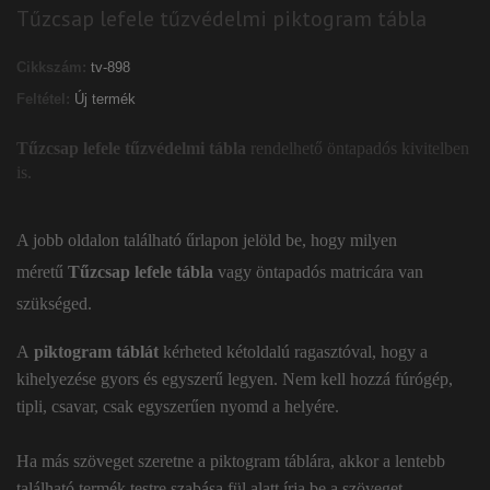
Tűzcsap lefele tűzvédelmi piktogram tábla
Cikkszám:
tv-898
Feltétel:
Új termék
Tűzcsap lefele tűzvédelmi tábla
rendelhető öntapadós kivitelben
is.
A jobb oldalon található űrlapon jelöld be, hogy milyen
méretű
Tűzcsap lefele tábla
vagy öntapadós matricára van
szükséged.
A
piktogram táblát
kérheted kétoldalú ragasztóval, hogy a
kihelyezése gyors és egyszerű legyen. Nem kell hozzá fúrógép,
tipli, csavar, csak egyszerűen nyomd a helyére.
Ha más szöveget szeretne a piktogram táblára, akkor a lentebb
található termék testre szabása fül alatt írja be a szöveget.