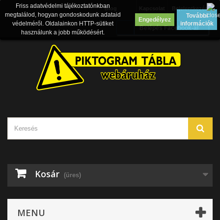
Friss adatvédelmi tájékoztatónkban
Blog
Kapcsolat
Bejelentkezés
megtalálod, hogyan gondoskodunk adataid
További
Engedélyez
védelméről. Oldalainkon HTTP-sütiket
információk
Belépés Facebook-al
használunk a jobb működésért.
Kosár
(üres)
MENU