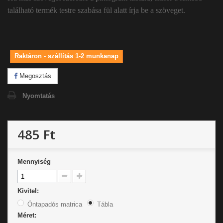
található termék testre szabása fül alatt írja be a szöveget.
Raktáron - szállítás 1-2 munkanap
Megosztás
Nyomtatás
485 Ft
Mennyiség
Kivitel:
Öntapadós matrica
Tábla
Méret: