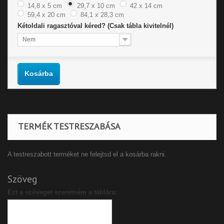
14,8 x 5 cm
29,7 x 10 cm
42 x 14 cm
59,4 x 20 cm
84,1 x 28,3 cm
Kétoldali ragasztóval kéred? (Csak tábla kivitelnél)
Nem
Kosárba
TERMÉK TESTRESZABÁSA
A testreszabott terméket ne felejtsd el a kosárba rakni.
Szöveg
Ezt a szöveget szeretném a táblára: