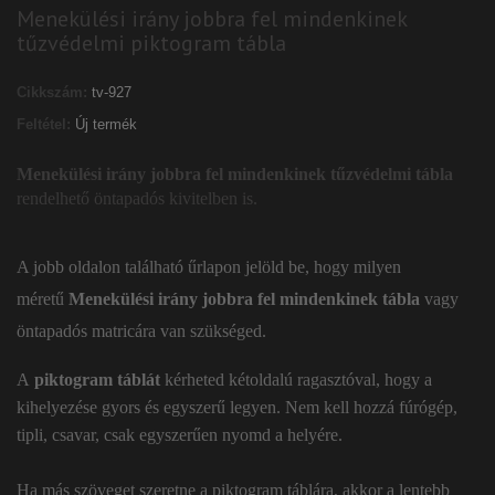
Menekülési irány jobbra fel mindenkinek
tűzvédelmi piktogram tábla
Cikkszám:
tv-927
Feltétel:
Új termék
Menekülési irány jobbra fel mindenkinek tűzvédelmi tábla
rendelhető öntapadós kivitelben is.
A jobb oldalon található űrlapon jelöld be, hogy milyen
méretű
Menekülési irány jobbra fel mindenkinek tábla
vagy
öntapadós matricára van szükséged.
A
piktogram táblát
kérheted kétoldalú ragasztóval, hogy a
kihelyezése gyors és egyszerű legyen. Nem kell hozzá fúrógép,
tipli, csavar, csak egyszerűen nyomd a helyére.
Ha más szöveget szeretne a piktogram táblára, akkor a lentebb