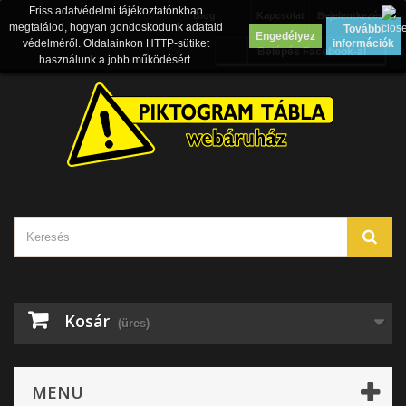
Friss adatvédelmi tájékoztatónkban
Blog
Kapcsolat
Bejelentkezés
megtalálod, hogyan gondoskodunk adataid
További
Engedélyez
védelméről. Oldalainkon HTTP-sütiket
információk
Belépés Facebook-al
használunk a jobb működésért.
Kosár
(üres)
MENU