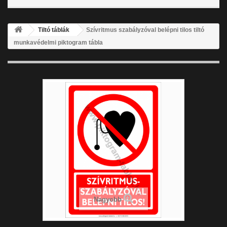
Tiltó táblák
Szívritmus szabályzóval belépni tilos tiltó
munkavédelmi piktogram tábla
Nagyobb