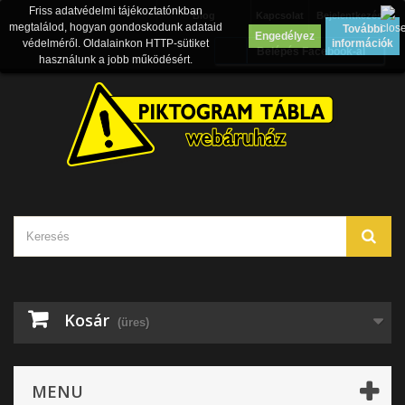
Friss adatvédelmi tájékoztatónkban
Blog
Kapcsolat
Bejelentkezés
megtalálod, hogyan gondoskodunk adataid
További
Engedélyez
védelméről. Oldalainkon HTTP-sütiket
információk
Belépés Facebook-al
használunk a jobb működésért.
Kosár
(üres)
MENU