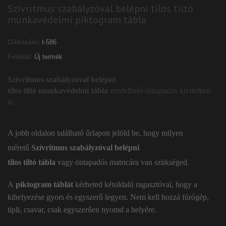
Szívritmus szabályzóval belépni tilos tiltó
munkavédelmi piktogram tábla
Cikkszám:
t-586
Feltétel:
Új termék
Szívritmus szabályzóval belépni
tilos tiltó munkavédelmi tábla
rendelhető öntapadós kivitelben
is.
A jobb oldalon található űrlapon jelöld be, hogy milyen
méretű
Szívritmus szabályzóval belépni
tilos tiltó tábla
vagy öntapadós matricára van szükséged.
A
piktogram táblát
kérheted kétoldalú ragasztóval, hogy a
kihelyezése gyors és egyszerű legyen. Nem kell hozzá fúrógép,
tipli, csavar, csak egyszerűen nyomd a helyére.