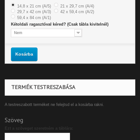
14,8 x 21 cm (A/5)
21 x 29,7 cm (A/4)
29,7 x 42 cm (A/3)
42 x 59,4 cm (A/2)
59,4 x 84 cm (A/1)
Kétoldali ragasztóval kéred? (Csak tábla kivitelnél)
Nem
Kosárba
TERMÉK TESTRESZABÁSA
A testreszabott terméket ne felejtsd el a kosárba rakni.
Szöveg
Ezt a szöveget szeretném a táblára: