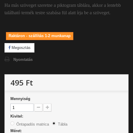
Ha más szöveget szeretne a piktogram táblára, akkor a lentebb
található termék testre szabása fül alatt írja be a szöveget.
Raktáron - szállítás 1-2 munkanap
Megosztás
Nyomtatás
495 Ft
Mennyiség
Kivitel:
Öntapadós matrica
Tábla
Méret: