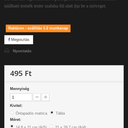
található termék testre szabása fül alatt írja be a szöveget.
Raktáron - szállítás 1-2 munkanap
Megosztás
Nyomtatás
495 Ft
Mennyiség
Kivitel:
Öntapadós matrica
Tábla
Méret:
14,8 x 21 cm (A/5)
21 x 29,7 cm (A/4)