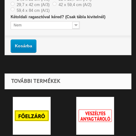
29,7 x 42 cm (A/3)
42 x 59,4 cm (A/2)
59,4 x 84 cm (A/1)
Kétoldali ragasztóval kéred? (Csak tábla kivitelnél)
Nem
Kosárba
TOVÁBBI TERMÉKEK