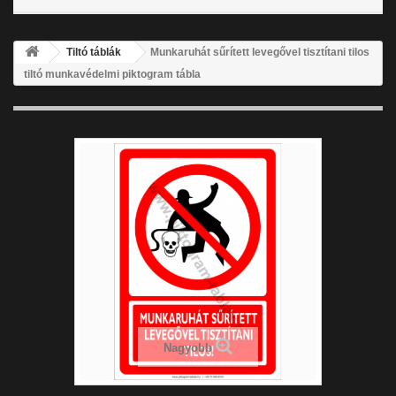
Tiltó táblák
Munkaruhát sűrített levegővel tisztítani tilos
tiltó munkavédelmi piktogram tábla
Nagyobb