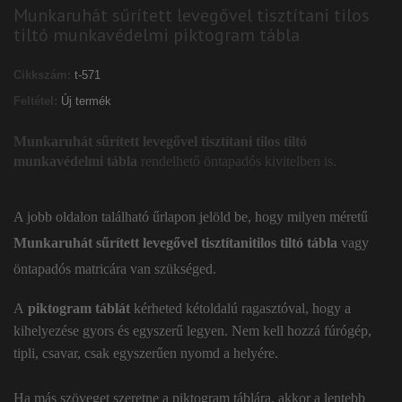
Munkaruhát sűrített levegővel tisztítani tilos
tiltó munkavédelmi piktogram tábla
Cikkszám:
t-571
Feltétel:
Új termék
Munkaruhát sűrített levegővel tisztítani tilos tiltó
munkavédelmi tábla
rendelhető öntapadós kivitelben is.
A jobb oldalon található űrlapon jelöld be, hogy milyen méretű
Munkaruhát sűrített levegővel tisztítanitilos tiltó tábla
vagy
öntapadós matricára van szükséged.
A
piktogram táblát
kérheted kétoldalú ragasztóval, hogy a
kihelyezése gyors és egyszerű legyen. Nem kell hozzá fúrógép,
tipli, csavar, csak egyszerűen nyomd a helyére.
Ha más szöveget szeretne a piktogram táblára, akkor a lentebb