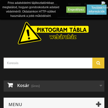
Friss adatvédelmi tájékoztatónkban
Blog
Kapcsolat
Bejelentkezés
megtalálod, hogyan gondoskodunk adataid
További
Engedélyez
védelméről. Oldalainkon HTTP-sütiket
információk
Belépés Facebook-al
használunk a jobb működésért.
Kosár
(üres)
MENU