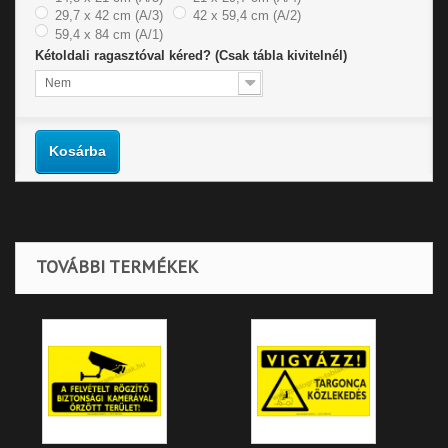
29,7 x 42 cm (A/3)
42 x 59,4 cm (A/2)
59,4 x 84 cm (A/1)
Kétoldali ragasztóval kéred? (Csak tábla kivitelnél)
Nem
Kosárba
TOVÁBBI TERMÉKEK