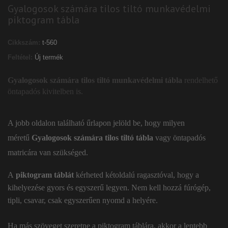
Gyalogosok számára tilos tiltó munkavédelmi
piktogram tábla
Cikkszám:
t-560
Feltétel:
Új termék
Gyalogosok számára tilos tiltó munkavédelmi tábla
rendelhető
öntapadós kivitelben is.
A jobb oldalon található űrlapon jelöld be, hogy milyen
méretű
Gyalogosok számára tilos tiltó tábla
vagy öntapadós
matricára van szükséged.
A
piktogram táblát
kérheted kétoldalú ragasztóval, hogy a
kihelyezése gyors és egyszerű legyen. Nem kell hozzá fúrógép,
tipli, csavar, csak egyszerűen nyomd a helyére.
Ha más szöveget szeretne a piktogram táblára, akkor a lentebb