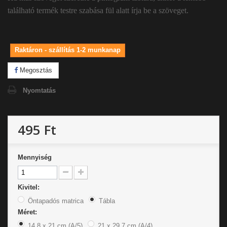
található termék testre szabása fül alatt írja be a szöveget.
Raktáron - szállítás 1-2 munkanap
Megosztás
Nyomtatás
495 Ft
Mennyiség
Kivitel:
Öntapadós matrica
Tábla
Méret:
14,8 x 21 cm (A/5)
21 x 29,7 cm (A/4)