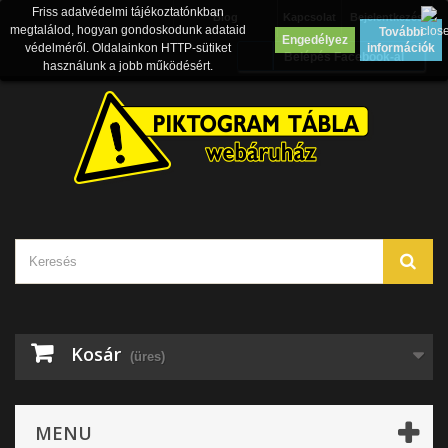
Friss adatvédelmi tájékoztatónkban
Blog
Kapcsolat
Bejelentkezés
megtalálod, hogyan gondoskodunk adataid
További
Engedélyez
védelméről. Oldalainkon HTTP-sütiket
információk
Belépés Facebook-al
használunk a jobb működésért.
Kosár
(üres)
MENU