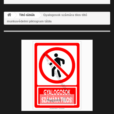
Tiltó táblák
Gyalogosok számára tilos tiltó
munkavédelmi piktogram tábla
Nagyobb