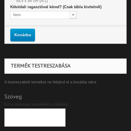
59,4 x 84 cm (A/1)
Kétoldali ragasztóval kéred? (Csak tábla kivitelnél)
Nem
Kosárba
TERMÉK TESTRESZABÁSA
A testreszabott terméket ne felejtsd el a kosárba rakni.
Szöveg
Ezt a szöveget szeretném a táblára: