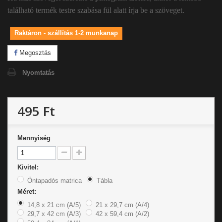
található termék testre szabása fül alatt írja be a szöveget.
Raktáron - szállítás 1-2 munkanap
Megosztás
Nyomtatás
495 Ft
Mennyiség
Kivitel:
Öntapadós matrica
Tábla
Méret:
14,8 x 21 cm (A/5)
21 x 29,7 cm (A/4)
29,7 x 42 cm (A/3)
42 x 59,4 cm (A/2)