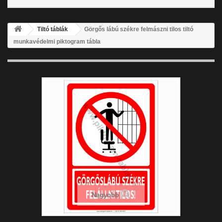
Tiltó táblák
Görgős lábú székre felmászni tilos tiltó
munkavédelmi piktogram tábla
Nagyobb