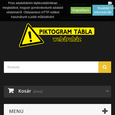
Friss adatvédelmi tájékoztatónkban
Blog
Kapcsolat
Bejelentkezés
megtalálod, hogyan gondoskodunk adataid
További
Engedélyez
védelméről. Oldalainkon HTTP-sütiket
információk
Belépés Facebook-al
használunk a jobb működésért.
Kosár
(üres)
MENU