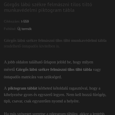
Görgős lábú székre felmászni tilos tiltó
munkavédelmi piktogram tábla
Cikkszám:
t-559
Feltétel:
Új termék
Görgős lábú székre felmászni tilos tiltó munkavédelmi tábla
rendelhető öntapadós kivitelben is.
A jobb oldalon található űrlapon jelöld be, hogy milyen
méretű
Görgős lábú székre felmászni tilos tiltó tábla
vagy
öntapadós matricára van szükséged.
A
piktogram táblát
kérheted kétoldalú ragasztóval, hogy a
kihelyezése gyors és egyszerű legyen. Nem kell hozzá fúrógép,
tipli, csavar, csak egyszerűen nyomd a helyére.
Ha más szöveget szeretne a piktogram táblára, akkor a lentebb