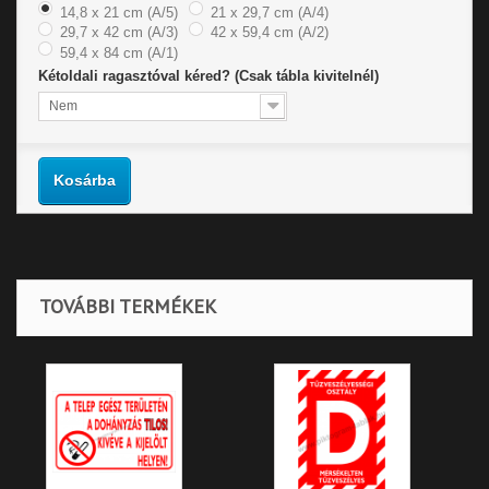
14,8 x 21 cm (A/5)
21 x 29,7 cm (A/4)
29,7 x 42 cm (A/3)
42 x 59,4 cm (A/2)
59,4 x 84 cm (A/1)
Kétoldali ragasztóval kéred? (Csak tábla kivitelnél)
Nem
Kosárba
TOVÁBBI TERMÉKEK