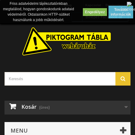
Friss adatvédelmi tájékoztatónkban
Blog
Kapcsolat
Bejelentkezés
megtalálod, hogyan gondoskodunk adataid
További
Engedélyez
védelméről. Oldalainkon HTTP-sütiket
információk
Belépés Facebook-al
használunk a jobb működésért.
Kosár
(üres)
MENU