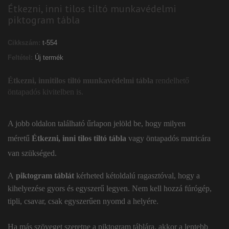
Étkezni, inni tilos tiltó munkavédelmi
piktogram tábla
Cikkszám:
t-554
Feltétel:
Új termék
Étkezni, innitilos tiltó munkavédelmi tábla
rendelhető
öntapadós kivitelben is.
A jobb oldalon található űrlapon jelöld be, hogy milyen
méretű
Étkezni, inni tilos tiltó tábla
vagy öntapadós matricára
van szükséged.
A
piktogram táblát
kérheted kétoldalú ragasztóval, hogy a
kihelyezése gyors és egyszerű legyen. Nem kell hozzá fúrógép,
tipli, csavar, csak egyszerűen nyomd a helyére.
Ha más szöveget szeretne a piktogram táblára, akkor a lentebb