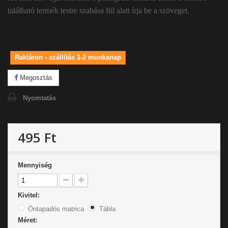
található termék testre szabása fül alatt írja be a szöveget.
Raktáron - szállítás 1-2 munkanap
Megosztás
Nyomtatás
495 Ft
Mennyiség
Kivitel:
Öntapadós matrica
Tábla
Méret: