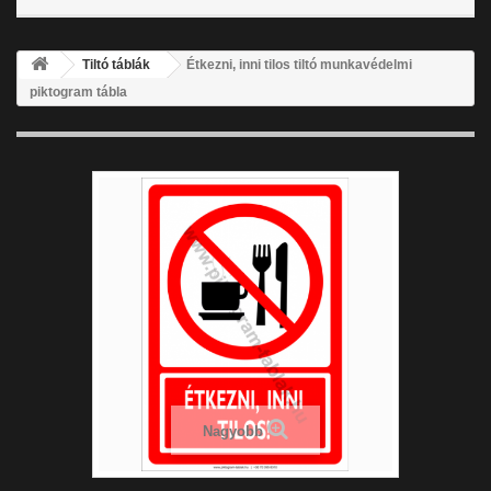
Tiltó táblák
Étkezni, inni tilos tiltó munkavédelmi
piktogram tábla
Nagyobb