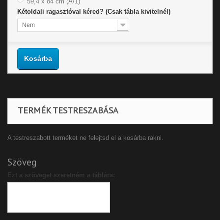
59,4 x 84 cm (A/1)
Kétoldali ragasztóval kéred? (Csak tábla kivitelnél)
Nem
Kosárba
TERMÉK TESTRESZABÁSA
A testreszabott terméket ne felejtsd el a kosárba rakni.
Szöveg
Ezt a szöveget szeretném a táblára: