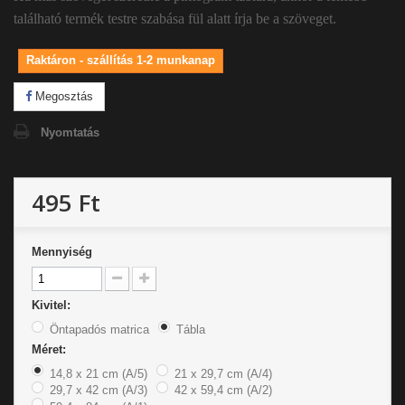
található termék testre szabása fül alatt írja be a szöveget.
Raktáron - szállítás 1-2 munkanap
Megosztás
Nyomtatás
495 Ft
Mennyiség
Kivitel:
Öntapadós matrica
Tábla
Méret:
14,8 x 21 cm (A/5)
21 x 29,7 cm (A/4)
29,7 x 42 cm (A/3)
42 x 59,4 cm (A/2)