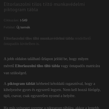
Eltorlaszolni tilos tiltó munkavédelmi
piktogram tábla
Cikkszám:
t-549
Feltétel:
Új termék
Eltorlaszolni tilos tiltó munkavédelmi tábla
rendelhető
öntapadós kivitelben is.
A jobb oldalon található űrlapon jelöld be, hogy milyen
méretű
Eltorlaszolni tilos tiltó tábla
vagy öntapadós matricára
van szükséged.
A
piktogram táblát
kérheted kétoldalú ragasztóval, hogy a
kihelyezése gyors és egyszerű legyen. Nem kell hozzá fúrógép,
tipli, csavar, csak egyszerűen nyomd a helyére.
Ha más szöveget szeretne a piktogram táblára, akkor a lentebb