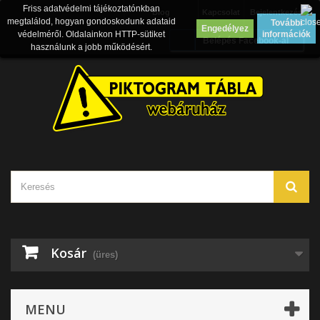
Friss adatvédelmi tájékoztatónkban
Blog
Kapcsolat
Bejelentkezés
megtalálod, hogyan gondoskodunk adataid
További
Engedélyez
védelméről. Oldalainkon HTTP-sütiket
információk
Belépés Facebook-al
használunk a jobb működésért.
Kosár
(üres)
MENU