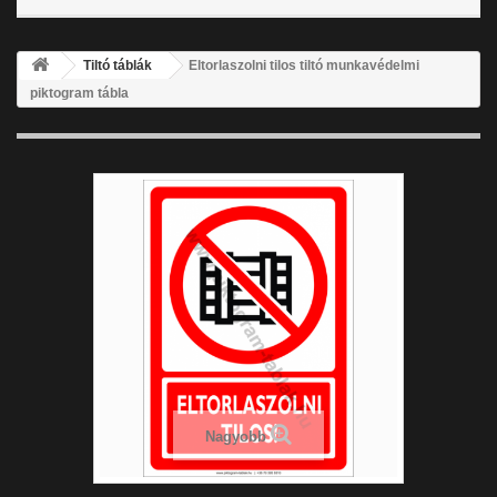
Tiltó táblák
Eltorlaszolni tilos tiltó munkavédelmi
piktogram tábla
Nagyobb