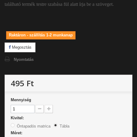
található termék testre szabása fül alatt írja be a szöveget.
Raktáron - szállítás 1-2 munkanap
Megosztás
Nyomtatás
495 Ft
Mennyiség
Kivitel:
Öntapadós matrica
Tábla
Méret: