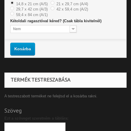
14,8 x 21 cm (A/5)
21 x 29,7 cm (A/4)
29,7 x 42 cm (A/3)
42 x 59,4 cm (A/2)
59,4 x 84 cm (A/1)
Kétoldali ragasztóval kéred? (Csak tábla kivitelnél)
Nem
Kosárba
TERMÉK TESTRESZABÁSA
A testreszabott terméket ne felejtsd el a kosárba rakni.
Szöveg
Ezt a szöveget szeretném a táblára: