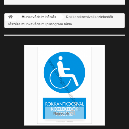
Munkavédelmi táblák
Rokkantkocsival közlekedők
részére munkavédelmi piktogram tábla
Nagyobb