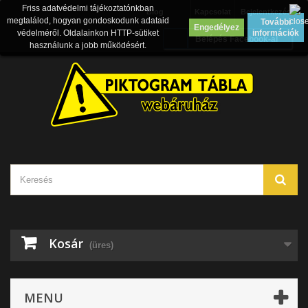
Friss adatvédelmi tájékoztatónkban
Blog
Kapcsolat
Bejelentkezés
megtalálod, hogyan gondoskodunk adataid
További
Engedélyez
védelméről. Oldalainkon HTTP-sütiket
információk
Belépés Facebook-al
használunk a jobb működésért.
Kosár
(üres)
MENU