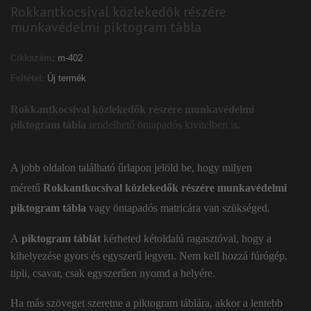
Rokkantkocsival közlekedők részére
munkavédelmi piktogram tábla
Cikkszám:
m-402
Feltétel:
Új termék
Rokkantkocsival közlekedők részére munkavédelmi
piktogram tábla
rendelhető öntapadós kivitelben is.
A jobb oldalon található űrlapon jelöld be, hogy milyen
méretű
Rokkantkocsival közlekedők részére munkavédelmi
piktogram tábla
vagy öntapadós matricára van szükséged.
A
piktogram táblát
kérheted kétoldalú ragasztóval, hogy a
kihelyezése gyors és egyszerű legyen. Nem kell hozzá fúrógép,
tipli, csavar, csak egyszerűen nyomd a helyére.
Ha más szöveget szeretne a piktogram táblára, akkor a lentebb