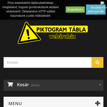
Friss adatvédelmi tájékoztatónkban
Blog
Kapcsolat
Bejelentkezés
megtalálod, hogyan gondoskodunk adataid
További
Engedélyez
védelméről. Oldalainkon HTTP-sütiket
információk
Belépés Facebook-al
használunk a jobb működésért.
Kosár
(üres)
MENU