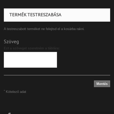
TERMÉK TESTRESZABÁSA
A testreszabott terméket ne felejtsd el a kosárba rakni.
Szöveg
Ezt a szöveget szeretném a táblára:
Mentés
*
Kötelező adat