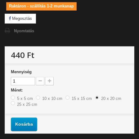
Raktáron - szállítás 1-2 munkanap
Megosztás
Nyomtatás
440 Ft
Mennyiség
Méret:
5 x 5 cm
10 x 10 cm
15 x 15 cm
20 x 20 cm
25 x 25 cm
Kosárba