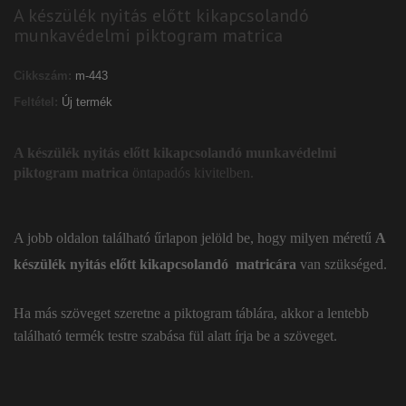
A készülék nyitás előtt kikapcsolandó
munkavédelmi piktogram matrica
Cikkszám:
m-443
Feltétel:
Új termék
A készülék nyitás előtt kikapcsolandó munkavédelmi
piktogram matrica
öntapadós kivitelben.
A jobb oldalon található űrlapon jelöld be, hogy milyen méretű
A
készülék nyitás előtt kikapcsolandó matricára
van szükséged.
Ha más szöveget szeretne a piktogram táblára, akkor a lentebb
található termék testre szabása fül alatt írja be a szöveget.