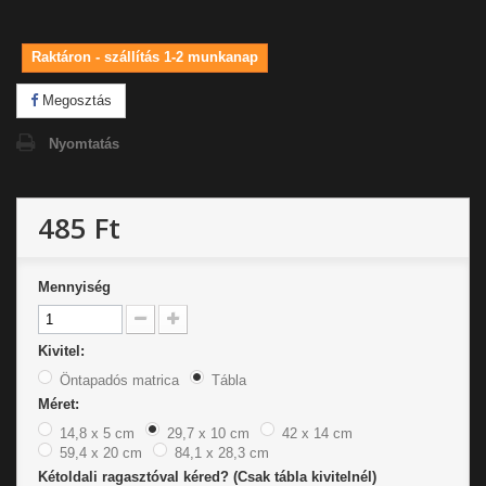
Raktáron - szállítás 1-2 munkanap
Megosztás
Nyomtatás
485 Ft
Mennyiség
Kivitel:
Öntapadós matrica
Tábla
Méret:
14,8 x 5 cm
29,7 x 10 cm
42 x 14 cm
59,4 x 20 cm
84,1 x 28,3 cm
Kétoldali ragasztóval kéred? (Csak tábla kivitelnél)