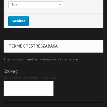
Nem
Kosárba
TERMÉK TESTRESZABÁSA
A testreszabott terméket ne felejtsd el a kosárba rakni.
Szöveg
Ezt a szöveget szeretném a táblára: