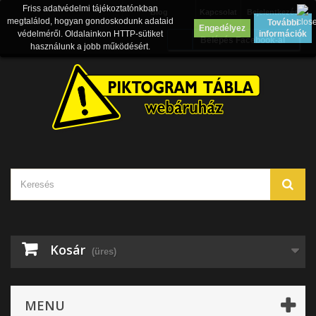
Friss adatvédelmi tájékoztatónkban
Blog
Kapcsolat
Bejelentkezés
megtalálod, hogyan gondoskodunk adataid
További
Engedélyez
védelméről. Oldalainkon HTTP-sütiket
információk
Belépés Facebook-al
használunk a jobb működésért.
Kosár
(üres)
MENU