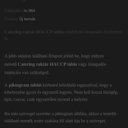
Cikkszám:
hc-964
Feltétel:
Új termék
Catering raktár HACCP tábla
rendelhető öntapadós kivitelben
is.
A jobb oldalon található űrlapon jelöld be, hogy milyen
méretű
Catering raktár HACCP tábla
vagy öntapadós
matricára van szükséged.
A
piktogram táblát
kérheted kétoldalú ragasztóval, hogy a
kihelyezése gyors és egyszerű legyen. Nem kell hozzá fúrógép,
tipli, csavar, csak egyszerűen nyomd a helyére.
Ha más szöveget szeretne a piktogram táblára, akkor a lentebb
található termék testre szabása fül alatt írja be a szöveget.