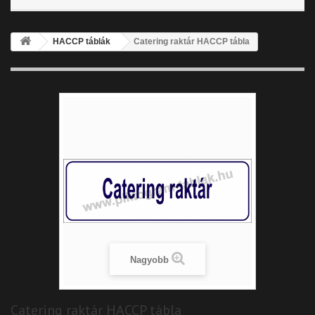
HACCP táblák
Catering raktár HACCP tábla
Nagyobb
Catering raktár HACCP tábla