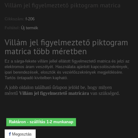
Villám jel figyelmeztető piktogram matrica
Cikkszám:
f-206
Feltétel:
Új termék
Villám jel figyelmeztető piktogram
matrica több méretben
Ez a sárga-fekete villám jellel ellátott figyelmeztető matrica és jelzi az
elektromos áram veszélyét. Használata ajánlott kapcsolószekrények,
ipari berendezések, elosztók és vezérlőszekrények megjelölésére.
Tartós öntapadó kivitelben kapható.
A jobb oldalon található űrlapon jelöld be, hogy milyen
méretű
Villám jel
figyelmeztető matricára
van szükséged.
Raktáron - szállítás 1-2 munkanap
Megosztás