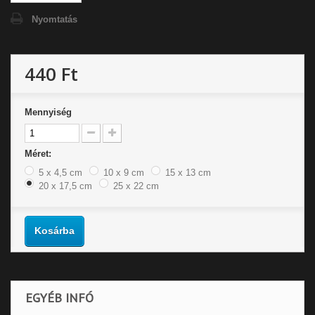
Nyomtatás
440 Ft
Mennyiség
Méret:
5 x 4,5 cm
10 x 9 cm
15 x 13 cm
20 x 17,5 cm
25 x 22 cm
Kosárba
EGYÉB INFÓ