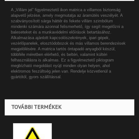
A „Villám jel” figyelmeztető ikon matrica a villamos biztonság
alapvető jelzése, amely megmutatja az áramütés veszélyét. A
szabványosított sárga háttér és fekete villám szimbólum
mindenki számára azonnal felismerhető, így segít megelőzni a
baleseteket és a munkavédelmi előírások betartásához.
Alkalmazása ajánlott kapcsolószekrények, ipari gépek,
vezérlőpanelek, elosztódobozok és más villamos berendezések
megjelölésére. A matrica tartós öntapadó anyagból készül,
többféle méretben elérhető, és beltéri, valamint kültéri
felhasználásra is alkalmas. Ez a figyelmeztető piktogram
megbízható megoldást nyújt minden olyan helyen, ahol
elektromos feszültség jelen van. Rendelje közvetlenül a
gyártótól, gyors szállítással.
TOVÁBBI TERMÉKEK