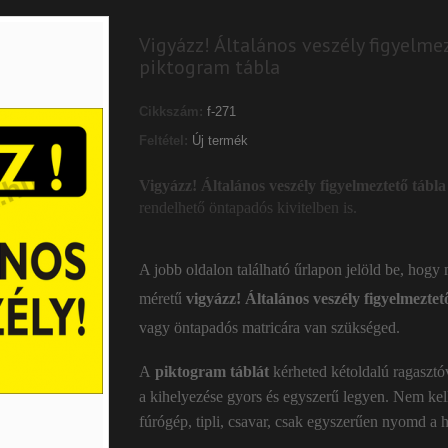
Vigyázz! Általános veszély figyelme
piktogram tábla
Cikkszám:
f-271
Feltétel:
Új termék
Vigyázz! Általános veszély figyelmeztető tábla
rendelhető öntapadós kivitelben is.
A jobb oldalon található űrlapon jelöld be, hogy
méretű
vigyázz! Általános veszély
figyelmeztet
vagy öntapadós matricára van szükséged.
A
piktogram táblát
kérheted kétoldalú ragasztó
a kihelyezése gyors és egyszerű legyen. Nem kel
fúrógép, tipli, csavar, csak egyszerűen nyomd a h