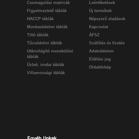
Csomagolási matricák
Leértékelések
Figyelmeztető táblák
Új termékek
HACCP táblák
Népszerű eladások
Munkavédelmi táblák
Kapcsolat
Tiltó táblák
ÁFSZ
Tűzvédelmi táblák
Szállítás és fizetés
Utánvilágító menekülési
Adatvédelem
táblák
Elállási jog
Üzleti, irodai táblák
Oldaltérkép
Villamossági táblák
Egyéb linkek