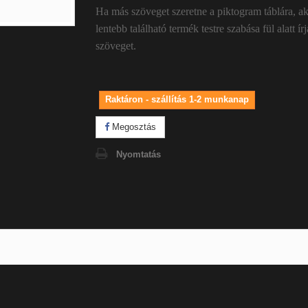
Ha más szöveget szeretne a piktogram táblára, a
lentebb található termék testre szabása fül alatt ír
szöveget.
Raktáron - szállítás 1-2 munkanap
Megosztás
Nyomtatás