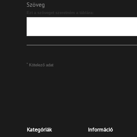
Szöveg
Ezt a szöveget szeretném a táblára:
*
Kötelező adat
Kategóriák
Információ