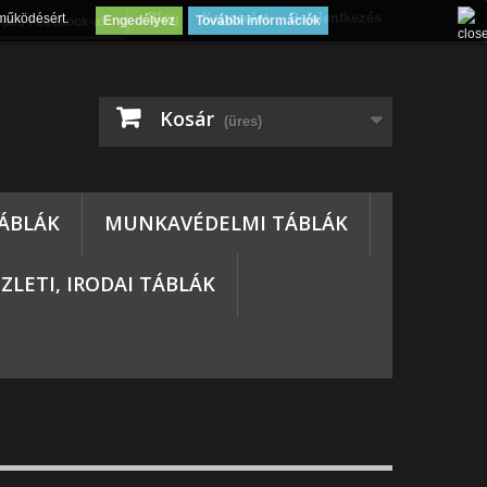
Blog
Kapcsolat
Bejelentkezés
működésért.
Engedélyez
További információk
épés Facebook-al
Kosár
(üres)
ÁBLÁK
MUNKAVÉDELMI TÁBLÁK
ZLETI, IRODAI TÁBLÁK