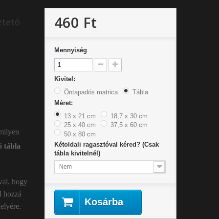
460 Ft
ztető
Mennyiség
Kivitel:
Öntapadós matrica
Tábla
Méret:
13 x 21 cm
18,7 x 30 cm
25 x 40 cm
37,5 x 60 cm
 milyen
50 x 80 cm
Kétoldali ragasztóval kéred? (Csak
ő tábla
tábla kivitelnél)
Nem
val, hogy
l hozzá
Kosárba
elyére.