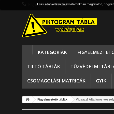
Friss adatvédelmi tájékoztatónkban megtalálod, hogya
Hívj most:
+36 1 430 0820
KATEGÓRIÁK
FIGYELMEZTET
TILTÓ TÁBLÁK
TŰZVÉDELMI TÁBL
CSOMAGOLÁSI MATRICÁK
GYIK
Figyelmeztető táblák
Vigyázz! Általános veszél