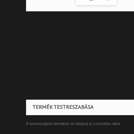
TERMÉK TESTRESZABÁSA
A testreszabott terméket ne felejtsd el a kosárba rakni.