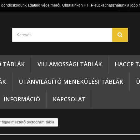
n gondoskodunk adataid védelméről. Oldalainkon HTTP-sütiket használunk a jobb 
Bel
Ő TÁBLÁK
VILLAMOSSÁGI TÁBLÁK
HACCP T
ÁK
UTÁNVILÁGÍTÓ MENEKÜLÉSI TÁBLÁK
Ü
INFORMÁCIÓ
KAPCSOLAT
y figyelmeztető piktogram tábla